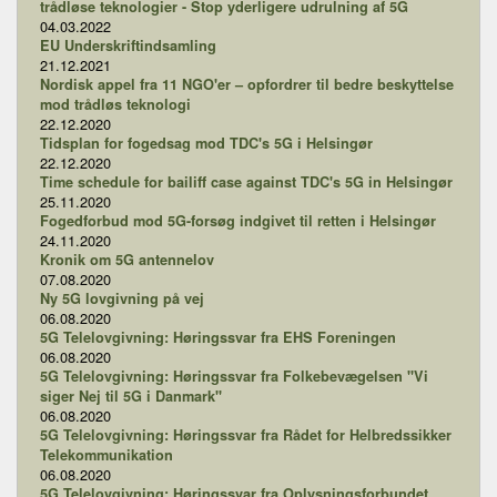
trådløse teknologier - Stop yderligere udrulning af 5G
04.03.2022
EU Underskriftindsamling
21.12.2021
Nordisk appel fra 11 NGO'er – opfordrer til bedre beskyttelse
mod trådløs teknologi
22.12.2020
Tidsplan for fogedsag mod TDC's 5G i Helsingør
22.12.2020
Time schedule for bailiff case against TDC's 5G in Helsingør
25.11.2020
Fogedforbud mod 5G-forsøg indgivet til retten i Helsingør
24.11.2020
Kronik om 5G antennelov
07.08.2020
Ny 5G lovgivning på vej
06.08.2020
5G Telelovgivning: Høringssvar fra EHS Foreningen
06.08.2020
5G Telelovgivning: Høringssvar fra Folkebevægelsen "Vi
siger Nej til 5G i Danmark"
06.08.2020
5G Telelovgivning: Høringssvar fra Rådet for Helbredssikker
Telekommunikation
06.08.2020
5G Telelovgivning: Høringssvar fra Oplysningsforbundet