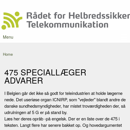
Skip to
Forum
Secondary menu
main
Rådet for
content
Danmarks
Helbredssikker
førende
Telekommunikation
portal om
mobilstråling
Menu
Main menu
Home
You are here
475 SPECIALLÆGER
ADVARER
I Belgien går det ikke så godt for teleindustrien at holde lægerne
nede. Det useriøse organ ICNIRP, som "vejleder" blandt andre de
danske sundhedsmyndigheder, har mistet troværdigheden der, så
udrulningen af 5 G er på stand by.
Læs her deres opråb -på engelsk. Der er en liste over de 475 i
teksten. Langt flere har senere bakket op. Og hovedargumentet