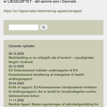
er LÆGELØFTET - det samme som i Danmark.
https://en.hippocrates-electrosmog-appeal.be/appel
Search form
Search
Seneste nyheder
08.12.2025
Mobilstråling er en miljøgift ude af kontrol – myndigheder
fanget i lovbrud!
22.10.2025
EU Ombudsmand indleder undersøgelse af EU-
Kommissionens håndtering af indsigelser til bestilt
strålingsrapport
25.04.2023
Kritik af rapport: EU-Kommissionen håndplukkede forfattere
til strålingsrapport, der er kendt for forudindtagelse overfor
telebranchens behov
11.11.2022
Nordisk Appel: Skærp reguleringen af mikrobølgestråling fra