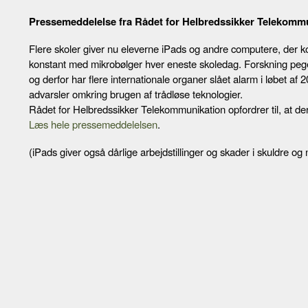
Pressemeddelelse fra Rådet for Helbredssikker Telekomm
Flere skoler giver nu eleverne iPads og andre computere, der kob
konstant med mikrobølger hver eneste skoledag. Forskning pege
og derfor har flere internationale organer slået alarm i løbet af 20
advarsler omkring brugen af trådløse teknologier.
Rådet for Helbredssikker Telekommunikation opfordrer til, at der
Læs hele pressemeddelelsen
.
(iPads giver også dårlige arbejdstillinger og skader i skuldre o