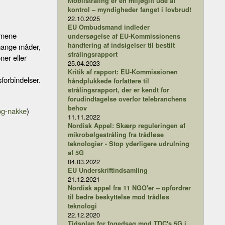
Mobilstråling er en miljøgift ude af
kontrol – myndigheder fanget i lovbrud!
22.10.2025
EU Ombudsmand indleder
ørnene
undersøgelse af EU-Kommissionens
håndtering af indsigelser til bestilt
 mange måder,
strålingsrapport
ner eller
25.04.2023
Kritik af rapport: EU-Kommissionen
forbindelser.
håndplukkede forfattere til
strålingsrapport, der er kendt for
forudindtagelse overfor telebranchens
behov
-og-nakke
)
11.11.2022
Nordisk Appel: Skærp reguleringen af
mikrobølgestråling fra trådløse
teknologier - Stop yderligere udrulning
af 5G
04.03.2022
EU Underskriftindsamling
21.12.2021
Nordisk appel fra 11 NGO'er – opfordrer
til bedre beskyttelse mod trådløs
teknologi
22.12.2020
Tidsplan for fogedsag mod TDC's 5G i