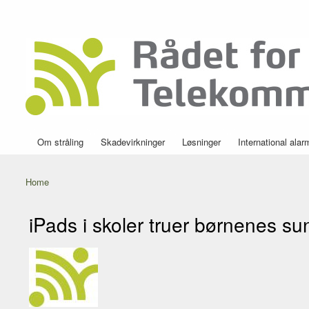
Secondary menu
Rådet for
Danmarks
Helbredssikker
førende
Telekommunikation
portal om
mobilstråling
Om stråling
Skadevirkninger
Løsninger
International alar
Main menu
Home
You are here
iPads i skoler truer børnenes s