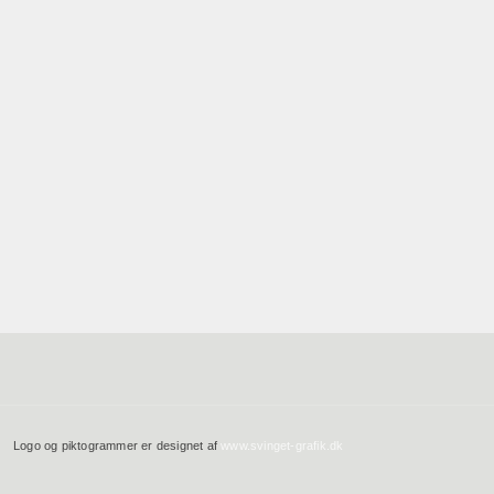
Logo og piktogrammer er designet af
www.svinget-grafik.dk