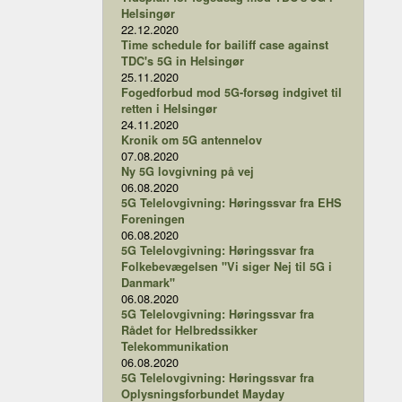
Helsingør
22.12.2020
Time schedule for bailiff case against
TDC's 5G in Helsingør
25.11.2020
Fogedforbud mod 5G-forsøg indgivet til
retten i Helsingør
24.11.2020
Kronik om 5G antennelov
07.08.2020
Ny 5G lovgivning på vej
06.08.2020
5G Telelovgivning: Høringssvar fra EHS
Foreningen
06.08.2020
5G Telelovgivning: Høringssvar fra
Folkebevægelsen "Vi siger Nej til 5G i
Danmark"
06.08.2020
5G Telelovgivning: Høringssvar fra
Rådet for Helbredssikker
Telekommunikation
06.08.2020
5G Telelovgivning: Høringssvar fra
Oplysningsforbundet Mayday