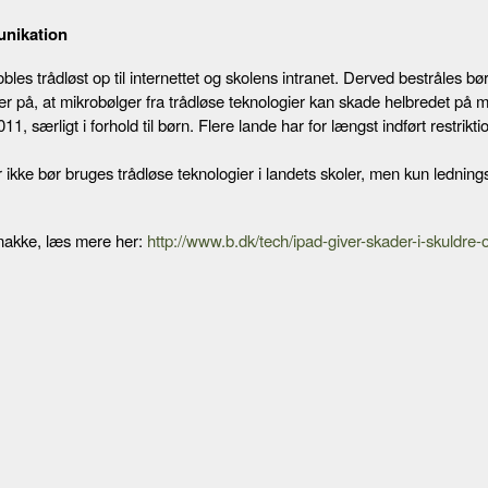
unikation
les trådløst op til internettet og skolens intranet. Derved bestråles b
r på, at mikrobølger fra trådløse teknologier kan skade helbredet på
11, særligt i forhold til børn. Flere lande har for længst indført restriktio
 ikke bør bruges trådløse teknologier i landets skoler, men kun lednings
g nakke, læs mere her:
http://www.b.dk/tech/ipad-giver-skader-i-skuldre