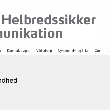
Skip to
main
content
m
Danmark svigter
Vildledning
Nyheder, film og links
Om
undhed