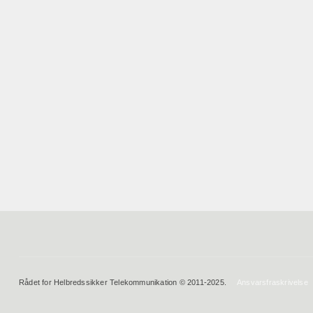
Rådet for Helbredssikker Telekommunikation © 2011-2025.
Ansvarsfraskrivelse